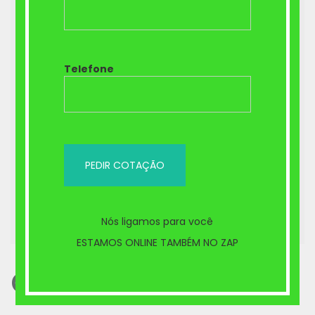
Aparelho Ortodôntico em Brasilia
Telefone
Planos odontológico Brasilia DF –
PLANO AMIL DENTAL
Contrate um bom Plano Odontológico
neste Natal
Ortodontia convencional elástico
Nós ligamos para você
corrente
ESTAMOS ONLINE TAMBÉM NO ZAP
Comentários