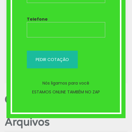
Planos odontológico Brasilia DF –
Telefone
PLANO AMIL DENTAL
Contrate um bom Plano Odontológico
neste Natal
Ortodontia convencional elástico
corrente
Nós ligamos para você
ESTAMOS ONLINE TAMBÉM NO ZAP
Comentários
Arquivos