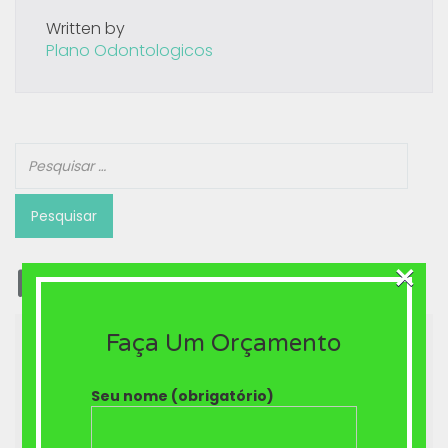
Written by
Plano Odontologicos
×
Posts recentes
Faça Um Orçamento
Plano odontológico com Prótese
Brasília-DF 61 3042-2500
Seu nome (obrigatório)
Aparelho Ortodôntico em Brasilia