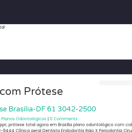
tal
 com Prótese
se Brasília-DF 61 3042-2500
|
Planos Odontológicos
|
0 Comments
, ppr, prótese total agora em Brasília plano odontológico com 
3-9444 Clínica geral Dentista Endodontia Raio X Periodontia Ciru