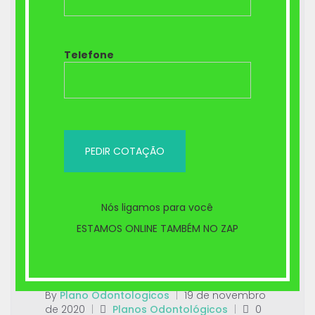
Telefone
Nós ligamos para você
ESTAMOS ONLINE TAMBÉM NO ZAP
Tratamento com aparelho
ortodôntico –
By
Plano Odontologicos
|
19 de novembro
de 2020
|
Planos Odontológicos
|
0