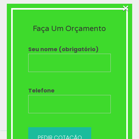
×
seja machucada, portanto use cera para proteger e
evitar ferimentos que se tornam as dolorosas aftas.
Faça Um Orçamento
#DicaExtra 🎁 Quem usa aparelho pode beijar
tranquilamente sem ter medo de ficar preso, caso a
Seu nome (obrigatório)
outra pessoa também use aparelho, isso é coisa de
filmes.
. . Agende sua avaliação
61 3372-6296 // WhatsApp 61 98631-9256
Telefone
Aparelho ortodôntico
Implantes
Restauração
Estética
Endodontia