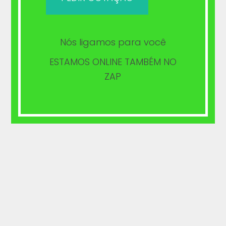
Odontopediatria
Cirurgia
Botox
Nós ligamos para você
Clareamento
ESTAMOS ONLINE TAMBÉM NO
ZAP
Ceilândia 3372-7296 Taguatinga 3563-2490 Asa Sul
61 4141-1786
Clínicas Dental Card
Ha mais de 15 anos construindo sorrisos
Inscrição Epal Cro -DF 1820
RT: Roberto L. Almeida CRO DF 5525
Agende Seu Horário 61 98631-9256