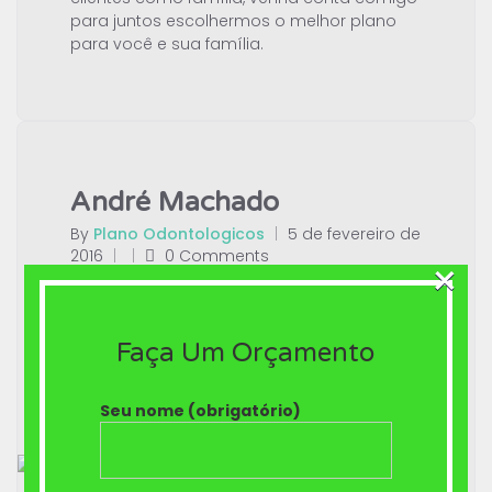
para juntos escolhermos o melhor plano
para você e sua família.
André Machado
By
Plano Odontologicos
|
5 de fevereiro de
2016
|
|
0 Comments
×
Meu objetivo é sempre atender o cliente da
melhor forma possível, sempre digo aos
meus cliente que a partir do dia que ele
Faça Um Orçamento
fechar o contrato comigo eu passo a ser o
consultor dele.
Seu nome (obrigatório)